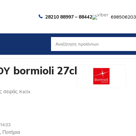
28210 88997 – 88442
69850620
 bormioli 27cl
ς σειράς Kalix
01433
,
Ποτήρια