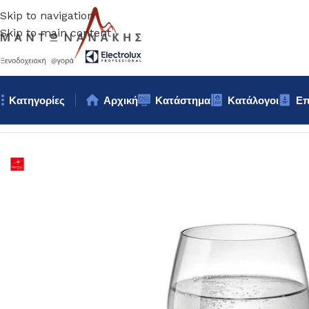
Skip to navigation
Skip to main content
Κατηγορίες
Αρχική
Κατάστημα
Κατάλογοι
Επ
Αρχική σελίδα
/
Επιτραπέζια Είδη
/
Ποτήρια
/
ΠΟΤΗΡΙ ΝΕΡΟΥ bor