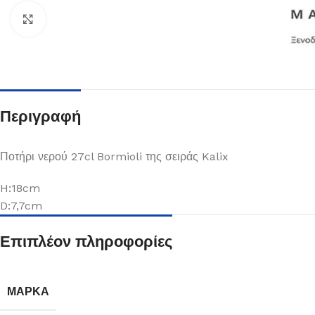
Κλικ για μεγέθυνση
Περιγραφή
Ποτήρι νερού 27cl Bormioli της σειράς Kalix
H:18cm
D:7,7cm
Πιάτα
Επιπλέον πληροφορίες
Δείτε Περισσότερα
ΜΆΡΚΑ