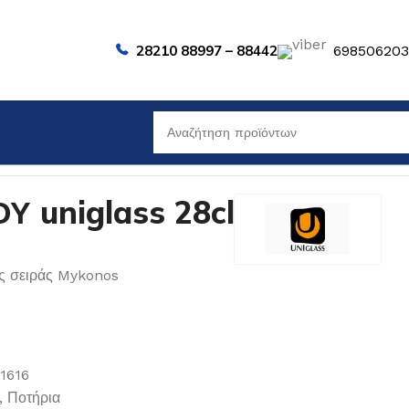
28210 88997 – 88442
69850620
 uniglass 28cl
ης σειράς Mykonos
1616
,
Ποτήρια