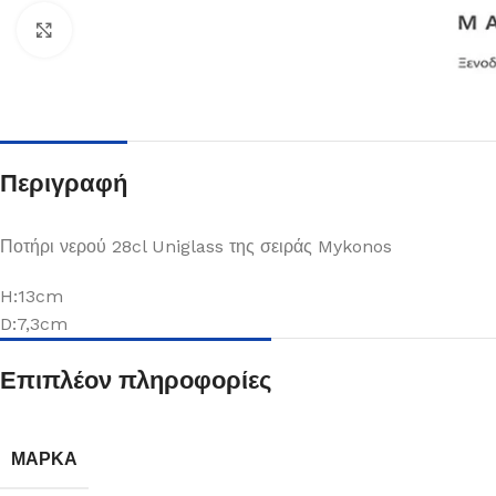
Κλικ για μεγέθυνση
Περιγραφή
Ποτήρι νερού 28cl Uniglass της σειράς Mykonos
H:13cm
D:7,3cm
Πιάτα
Επιπλέον πληροφορίες
Δείτε Περισσότερα
ΜΆΡΚΑ