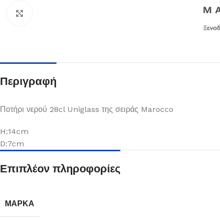
Κλικ για μεγέθυνση
Περιγραφή
Ποτήρι νερού 28cl Uniglass της σειράς Marocco
H:14cm
D:7cm
Πιάτα
Επιπλέον πληροφορίες
Δείτε Περισσότερα
ΜΆΡΚΑ