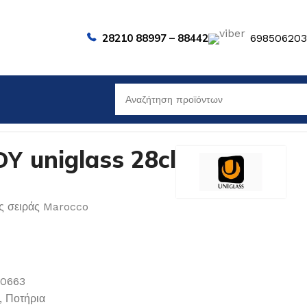
28210 88997 – 88442
69850620
 uniglass 28cl
ης σειράς Marocco
00663
,
Ποτήρια