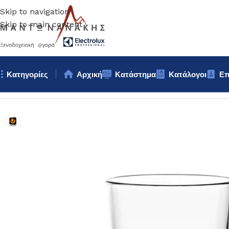
Skip to navigation
Skip to main content
Κατηγορίες
Αρχική
Κατάστημα
Κατάλογοι
Επ
Αρχική σελίδα
/
Επιτραπέζια Είδη
/
Ποτήρια
/
ΠΟΤΗΡΙ ΝΕΡΟΥ un