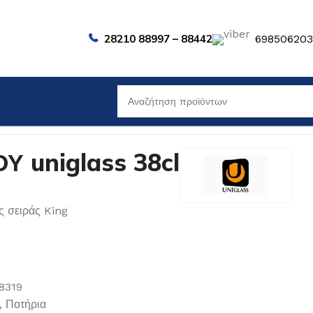
28210 88997 – 88442
69850620
 uniglass 38cl
ς σειράς King
8319
,
Ποτήρια