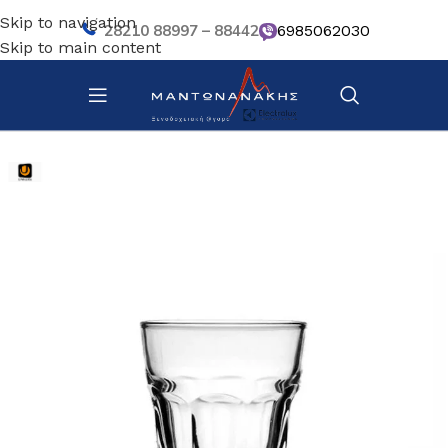
Skip to navigation
28210 88997 – 88442
6985062030
Skip to main content
Αρχική σελίδα
/
Επιτραπέζια Είδη
/
Ποτήρια