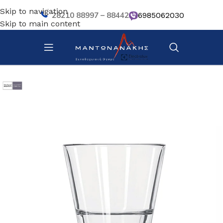
Skip to navigation
28210 88997 – 88442
6985062030
Skip to main content
Αρχική σελίδα
/
Επιτραπέζια Είδη
/
Ποτήρια