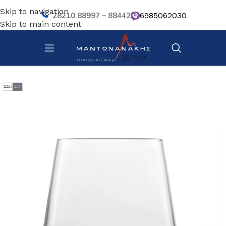
Skip to navigation
28210 88997 – 88442
6985062030
Skip to main content
Αρχική σελίδα
/
Επιτραπέζια Είδη
/
Ποτήρια