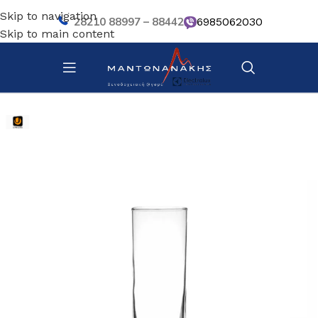
Skip to navigation
28210 88997 – 88442
6985062030
Skip to main content
Αρχική σελίδα
/
Επιτραπέζια Είδη
/
Ποτήρια