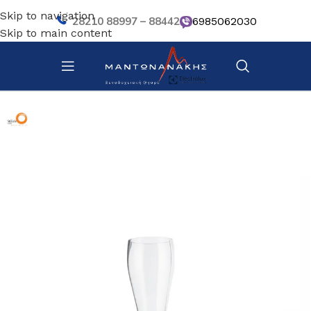
Skip to navigation
28210 88997 – 88442
6985062030
Skip to main content
Αρχική σελίδα
/
Επιτραπέζια Είδη
/
Ποτήρια