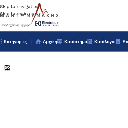
Skip to navigation
Skip to main content
Κατηγορίες
Αρχική
Κατάστημα
Κατάλογοι
Επ
Αρχική σελίδα
/
Επιτραπέζια Είδη
/
Βοηθητικά σκευή
/
ΨΩΜΙΕΡΑ