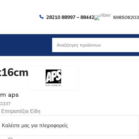
28210 88997 – 88442
69850620
x16cm
cm aps
30337
Επιτραπέζια Είδη
Καλέστε μας για πληροφορείς