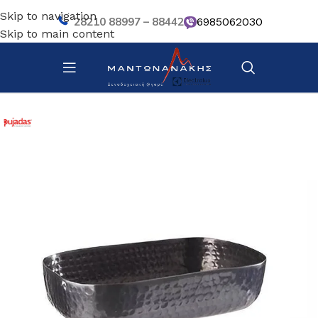
Skip to navigation
28210 88997 – 88442
6985062030
Skip to main content
Αρχική σελίδα
/
Επιτραπέζια Είδη
/
Βοηθητικά σκευή