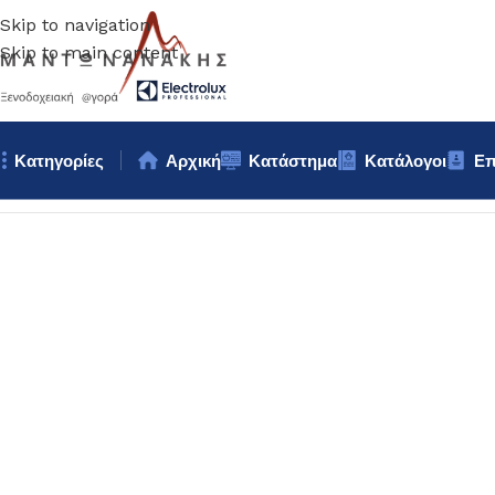
Skip to navigation
Skip to main content
Κατηγορίες
Αρχική
Κατάστημα
Κατάλογοι
Επ
Αρχική σελίδα
/
Επιτραπέζια Είδη
/
Βοηθητικά σκευή
/
ΣΤΑΧΤΟΔΟ