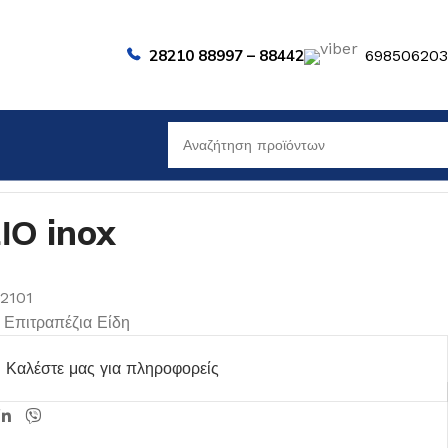
28210 88997 – 88442
69850620
Ο inox
02101
Επιτραπέζια Είδη
Καλέστε μας για πληροφορείς