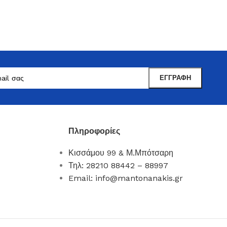
Πληροφορίες
Κισσάμου 99 & Μ.Μπότσαρη
Μαντωνανάκης
Τηλ: 28210 88442 – 88997
Επιτραπέζια Είδη
Email: info@mantonanakis.gr
Ότι χρειάζεστε εδώ !
Δείτε Περισσότερα