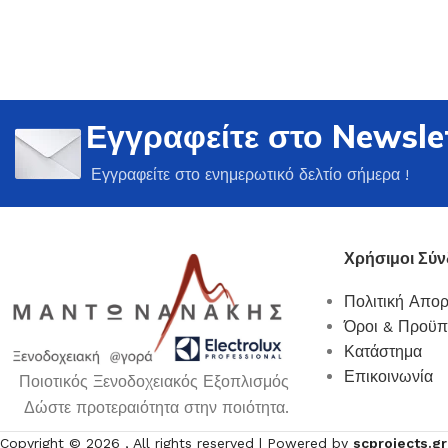
Εγγραφείτε στο Newsle
Ποτήρια
Εγγραφείτε στο ενημερωτικό δελτίο σήμερα !
Δείτε Περισσότερα
Χρήσιμοι Σύν
Πολιτική Απο
Όροι & Προϋπ
Κατάστημα
Επικοινωνία
Ποιοτικός Ξενοδοχειακός Εξοπλισμός
Δώστε προτεραιότητα στην ποιότητα.
Copyright ©
2026
, All rights reserved | Powered by
scprojects.gr