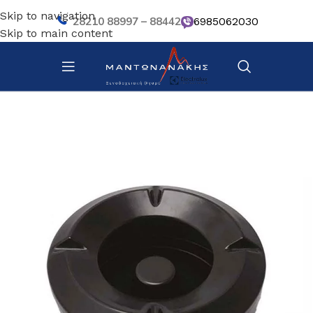
Skip to navigation
28210 88997 – 88442
6985062030
Skip to main content
Αρχική σελίδα
/
Επιτραπέζια Είδη
/
Βοηθητικά σκευή