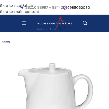
Skip to navigation
28210 88997 – 88442
6985062030
Skip to main content
Αρχική σελίδα
/
Επιτραπέζια Είδη
/
Πιάτα