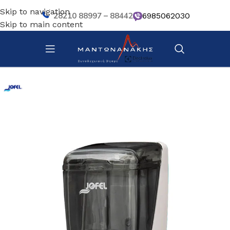
Skip to navigation
28210 88997 – 88442
6985062030
Skip to main content
Αρχική σελίδα
/
Κοινόχρηστός χώρος