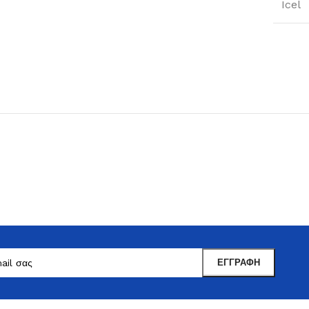
Icel
Μαντωνανάκης
Επιτραπέζια Είδη
Ότι χρειάζεστε εδώ !
Δείτε Περισσότερα