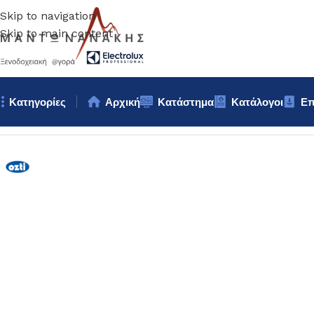
Skip to navigation
Skip to main content
Κατηγορίες
Αρχική
Κατάστημα
Κατάλογοι
Επ
Αρχική σελίδα
/
Κουζίνα
/
Σκεύη
/
ΚΑΤΣΑΡΟΛΑ φ16Χ7,5cm