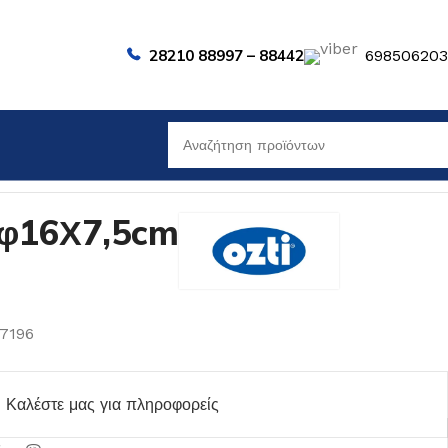
28210 88997 – 88442
69850620
φ16Χ7,5cm
07196
Καλέστε μας για πληροφορείς