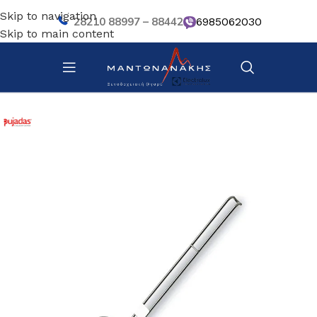
Skip to navigation
28210 88997 – 88442
6985062030
Skip to main content
Αρχική σελίδα
/
Κουζίνα