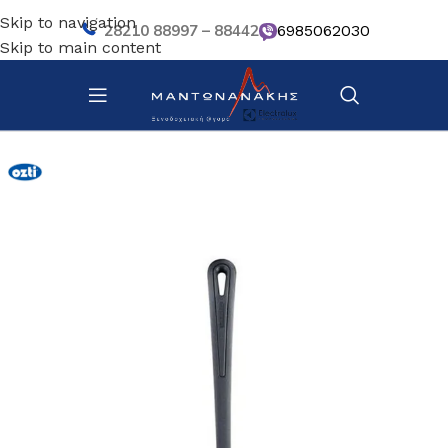
Skip to navigation
28210 88997 – 88442
6985062030
Skip to main content
Αρχική σελίδα
/
Κουζίνα