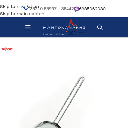
Skip to navigation
28210 88997 – 88442
6985062030
Skip to main content
Αρχική σελίδα
/
Κουζίνα