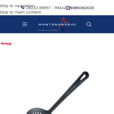
Skip to navigation
28210 88997 – 88442
6985062030
Skip to main content
Αρχική σελίδα
/
Κουζίνα