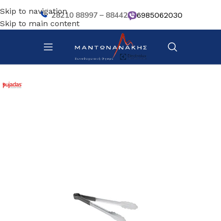
Skip to navigation
28210 88997 – 88442
6985062030
Skip to main content
Αρχική σελίδα
/
Κουζίνα
/
Σκεύη