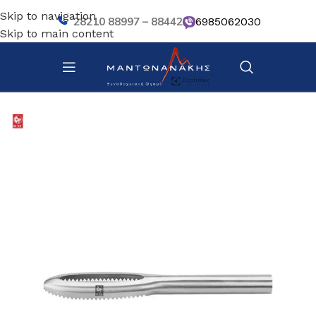
Skip to navigation
28210 88997 – 88442
6985062030
Skip to main content
Αρχική σελίδα
/
Κουζίνα
/
Μαχαίρια