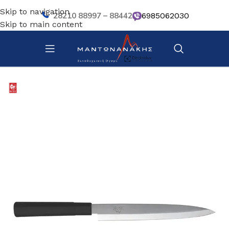
Skip to navigation
28210 88997 – 88442
6985062030
Skip to main content
Αρχική σελίδα
/
Κουζίνα
/
Μαχαίρια