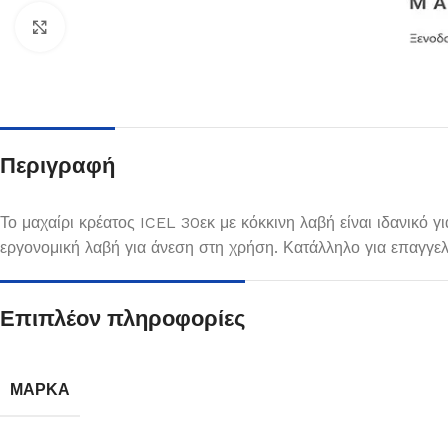
Κλικ για μεγέθυνση
Περιγραφή
Το μαχαίρι κρέατος ICEL 30εκ με κόκκινη λαβή είναι ιδανικό 
εργονομική λαβή για άνεση στη χρήση. Κατάλληλο για επαγγελμ
Πιάτα
Επιπλέον πληροφορίες
Δείτε Περισσότερα
ΜΆΡΚΑ