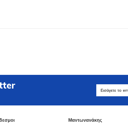
Βοηθητικά Σκεύη
Δείτε Περισσότερα
tter
δεσμοι
Μαντωνανάκης