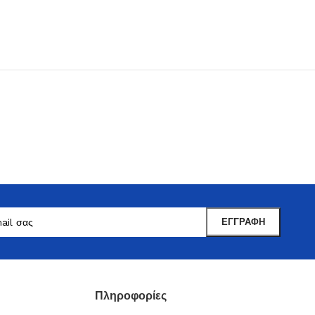
Μαντωνανάκης
Επιτραπέζια Είδη
Ότι χρειάζεστε εδώ !
Δείτε Περισσότερα
Πληροφορίες