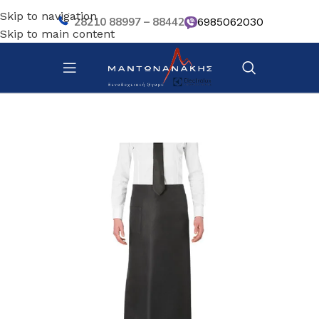
Skip to navigation
28210 88997 – 88442
6985062030
Skip to main content
Αρχική σελίδα
/
Κουζίνα