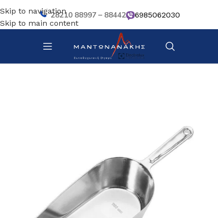
Skip to navigation
28210 88997 – 88442
6985062030
Skip to main content
Αρχική σελίδα
/
Κουζίνα