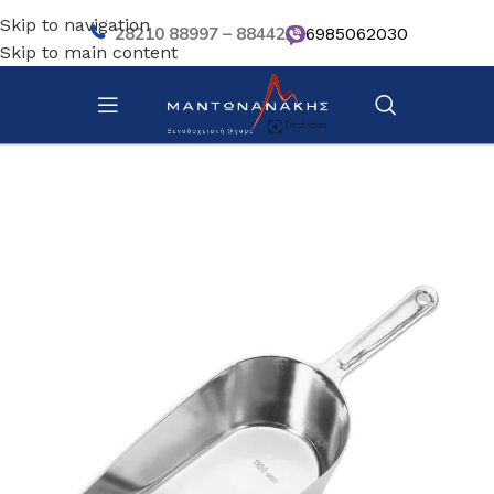
Skip to navigation
28210 88997 – 88442
6985062030
Skip to main content
Αρχική σελίδα
/
Κουζίνα