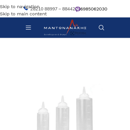
Skip to navigation
28210 88997 – 88442
6985062030
Skip to main content
Αρχική σελίδα
/
Κουζίνα
/
Σκεύη