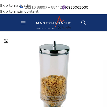
Skip to navigation
28210 88997 – 88442
6985062030
Skip to main content
Αρχική σελίδα
/
Κουζίνα
/
Σκεύη