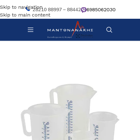
Skip to navigation
28210 88997 – 88442
6985062030
Skip to main content
Αρχική σελίδα
/
Κουζίνα
/
Σκεύη