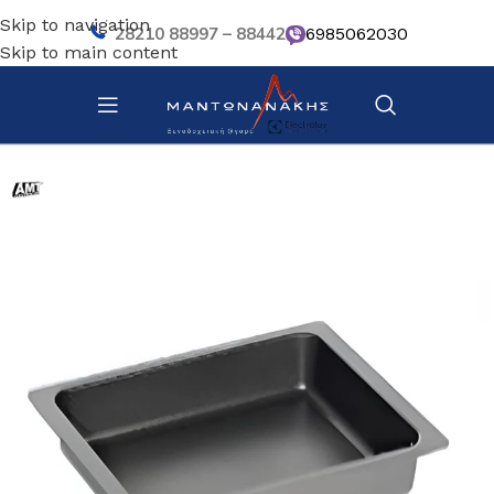
Skip to navigation
28210 88997 – 88442
6985062030
Skip to main content
Αρχική σελίδα
/
Κουζίνα
/
Σκεύη