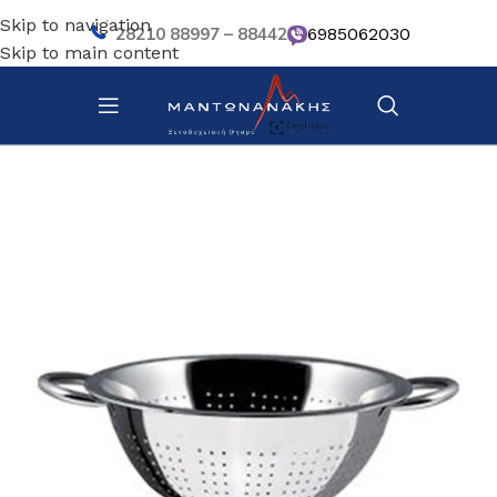
Skip to navigation
28210 88997 – 88442
6985062030
Skip to main content
Αρχική σελίδα
/
Κουζίνα
/
Σκεύη