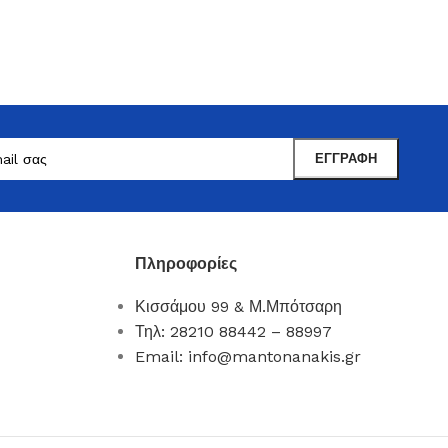
Πληροφορίες
Μαντωνανάκης
Κισσάμου 99 & Μ.Μπότσαρη
Επιτραπέζια Είδη
Τηλ: 28210 88442 – 88997
Email: info@mantonanakis.gr
Ότι χρειάζεστε εδώ !
Δείτε Περισσότερα