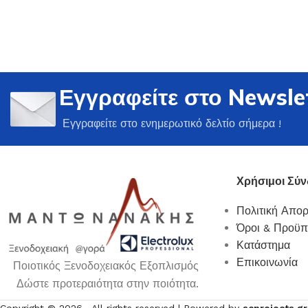
Εγγραφείτε στο Newsle
Ποτήρια
Εγγραφείτε στο ενημερωτικό δελτίο σήμερα !
Δείτε Περισσότερα
Χρήσιμοι Σύν
Πολιτική Απο
Όροι & Προϋπ
Κατάστημα
Επικοινωνία
Ποιοτικός Ξενοδοχειακός Εξοπλισμός
Δώστε προτεραιότητα στην ποιότητα.
Copyright ©
2026
, All rights reserved | Powered by
scprojects.gr