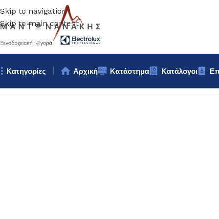
Skip to navigation
Skip to main content
Κατηγορίες
Αρχική
Κατάστημα
Κατάλογοι
Επ
Αρχική σελίδα
/
Κουζίνα
/
Σκεύη
/
ΤΑΠΕΡ GASTRONORM 1/6X1