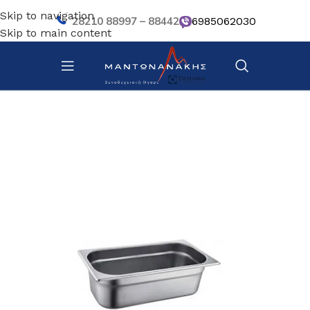
Skip to navigation
28210 88997 – 88442
6985062030
Skip to main content
Αρχική σελίδα
/
Κουζίνα
/
Σκεύη