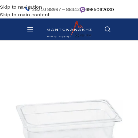
Skip to navigation
28210 88997 – 88442
6985062030
Skip to main content
Αρχική σελίδα
/
Κουζίνα
/
Σκεύη