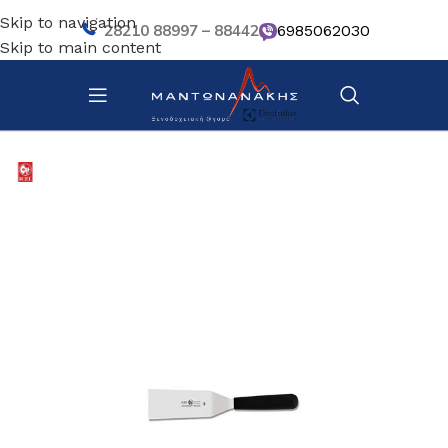
Skip to navigation
28210 88997 – 88442
6985062030
Skip to main content
Αρχική σελίδα
/
Κουζίνα
/
Σκεύη