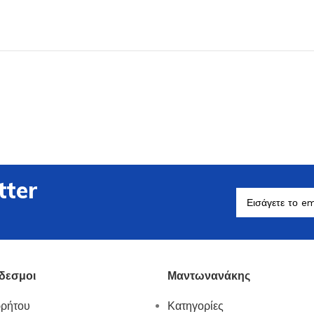
Βοηθητικά Σκεύη
Δείτε Περισσότερα
tter
δεσμοι
Μαντωνανάκης
ρρήτου
Κατηγορίες