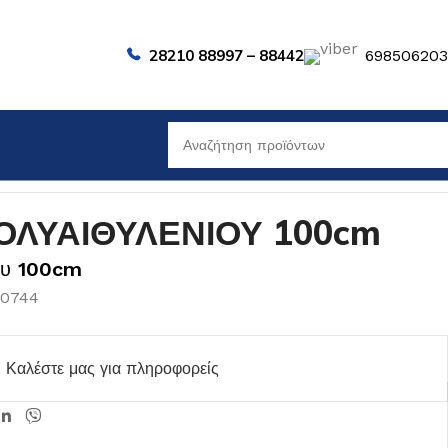
28210 88997 – 88442
69850620
ΟΛΥΑΙΘΥΛΕΝΙΟΥ 100cm
ου
100cm
00744
Καλέστε μας για πληροφορείς