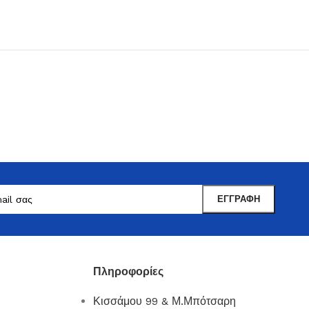
Μαντωνανάκης
Επιτραπέζια Είδη
Ότι χρειάζεστε εδώ !
Πληροφορίες
Δείτε Περισσότερα
Κισσάμου 99 & Μ.Μπότσαρη