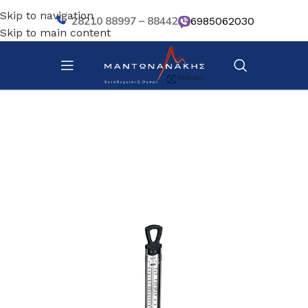
Skip to navigation
28210 88997 – 88442
6985062030
Skip to main content
Αρχική σελίδα
/
Κουζίνα
/
Σκεύη