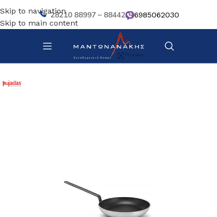
Skip to navigation
28210 88997 – 88442
6985062030
Skip to main content
Αρχική σελίδα
/
Κουζίνα
/
Σκεύη