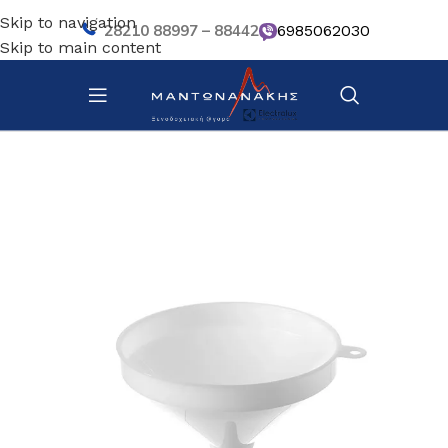
Skip to navigation
28210 88997 – 88442
6985062030
Skip to main content
Αρχική σελίδα
/
Κουζίνα