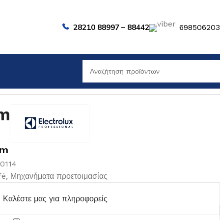
28210 88997 – 88442
69850620
m
1cm
00114
fé
,
Μηχανήματα προετοιμασίας
Καλέστε μας για πληροφορείς