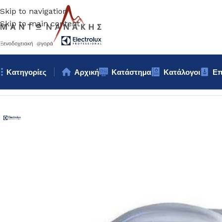
Skip to navigation
Skip to main content
Κατηγορίες
Αρχική
Κατάστημα
Κατάλογοι
Επ
Αρχική σελίδα
/
Bar – Wine – Café
/
VACCUM 31cm