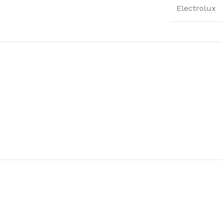
Electrolux
Μαντωνανάκης
Επιτραπέζια Είδη
Ότι χρειάζεστε εδώ !
Δείτε Περισσότερα