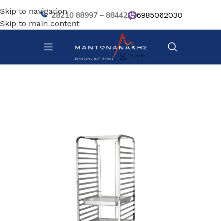
Skip to navigation
28210 88997 – 88442
6985062030
Skip to main content
Αρχική σελίδα
/
Τρόλεϊ καρότσια