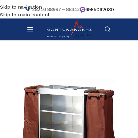
Skip to navigation
28210 88997 – 88442
6985062030
Skip to main content
Αρχική σελίδα
/
Τρόλεϊ καρότσια