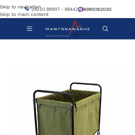
Skip to navigation
28210 88997 – 88442
6985062030
Skip to main content
Αρχική σελίδα
/
Τρόλεϊ καρότσια