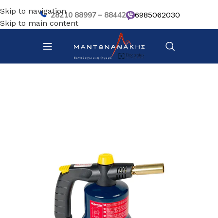
Skip to navigation
28210 88997 – 88442
6985062030
Skip to main content
Αρχική σελίδα
/
Ζαχαροπλαστική