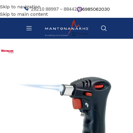
Skip to navigation
28210 88997 – 88442
6985062030
Skip to main content
Αρχική σελίδα
/
Ζαχαροπλαστική