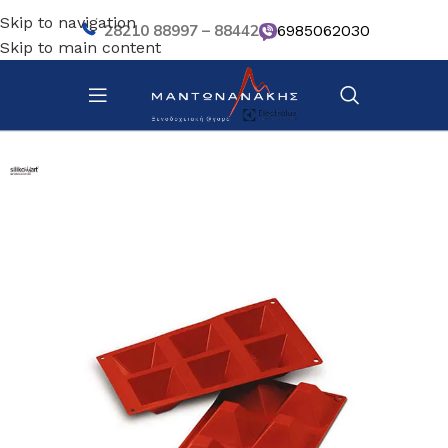
Skip to navigation
28210 88997 – 88442
6985062030
Skip to main content
Αρχική σελίδα
/
Ζαχαροπλαστική