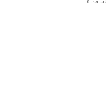
Silikomart
Μαντωνανάκης
Επιτραπέζια Είδη
Ότι χρειάζεστε εδώ !
Δείτε Περισσότερα