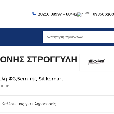
28210 88997 – 88442
69850620
ΚΟΝΗΣ ΣΤΡΟΓΓΥΛΗ
υλή Φ3,5cm της Silikomart
40006
Καλέστε μας για πληροφορείς