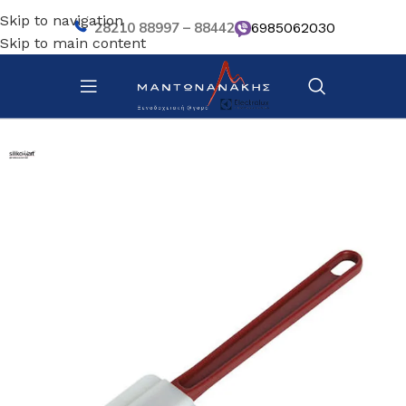
Skip to navigation
28210 88997 – 88442
6985062030
Skip to main content
Αρχική σελίδα
/
Ζαχαροπλαστική